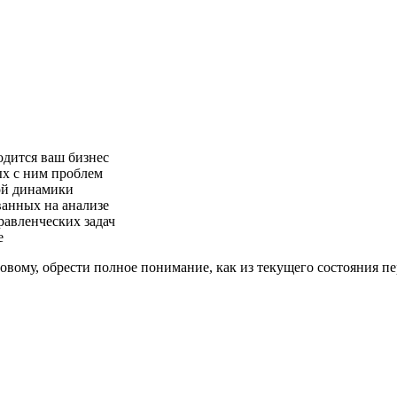
одится ваш бизнес
ых с ним проблем
ой динамики
ванных на анализе
равленческих задач
е
вому, обрести полное понимание, как из текущего состояния пе