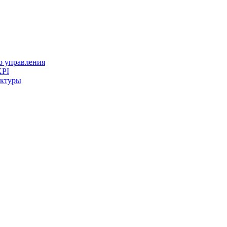
го управления
KPI
уктуры